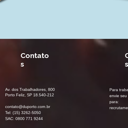
Contato
s
Av. dos Trabalhadores, 800
Para traba
Porto Feliz, SP 18.540-212
envie seu 
para:
contato@duporto.com.br
recrutam
Tel: (15) 3262-5050
SAC: 0800 771 9244