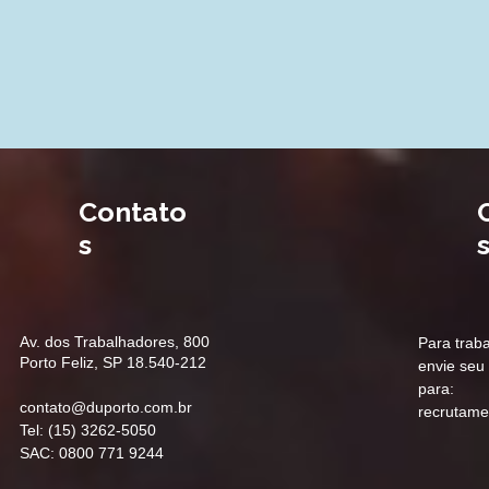
Contato
s
Av. dos Trabalhadores, 800
Para traba
Porto Feliz, SP 18.540-212
envie seu 
para:
contato@duporto.com.br
recrutam
Tel: (15) 3262-5050
SAC: 0800 771 9244